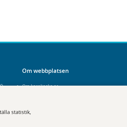
Om webbplatsen
-Ö
Om karolinska.se
Navigation och
hittbarhet
lla statistik,
Tillgänglighet
Om cookies