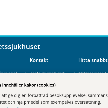
etssjukhuset
Kontakt
Hitta snabbt
fonväxel
Kontakta sjukhuset
Mottagningar A
23 700 00
Hitta hit
Frågor och svar
innehåller kakor (cookies)
För vårdgivare
Organisation
udentré
 att ge dig en förbättrad besöksupplevelse, sammanstä
niavägen 3
Press
Digitala tjänster
itet och hjälpmedel som exempelvis översättning.