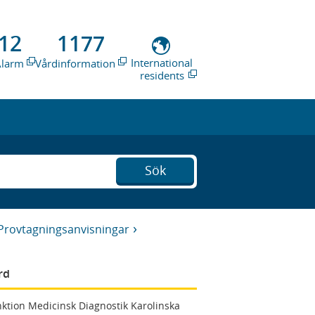
12
1177
International
Alarm
Vårdinformation
residents
Sök
Provtagningsanvisningar
rd
ktion Medicinsk Diagnostik Karolinska