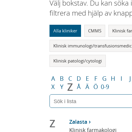
Välj bokstav. Du kan söka 
filtrera med hjälp av knap
Alla kliniker
CMMS
Klinisk f
Klinisk immunologi/transfusionsmedic
Klinisk patologi/cytologi
A
B
C
D
E
F
G
H
I
J
Z
X
Y
Å
Ä
Ö
0-9
Z
Zalasta
Klinisk farmakologi