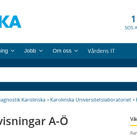
1
SOS 
Vårdens IT
ning
Jobb
Om oss
iagnostik Karolinska
Karolinska Universitetslaboratoriet
isningar A-Ö
Vå
Fun