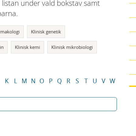
i listan under vald bokstav samt
parna.
armakologi
Klinisk genetik
in
Klinisk kemi
Klinisk mikrobiologi
K
L
M
N
O
P
Q
R
S
T
U
V
W