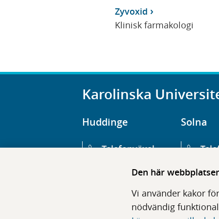
Zyvoxid
Klinisk farmakologi
Karolinska Universit
Huddinge
Solna
Telefonväxel
Tele
08-123 800 00
08-1
Den här webbplatsen 
Huvudentré
Huv
Vi använder kakor för
Hälsovägen 13
Euge
nödvändig funktional