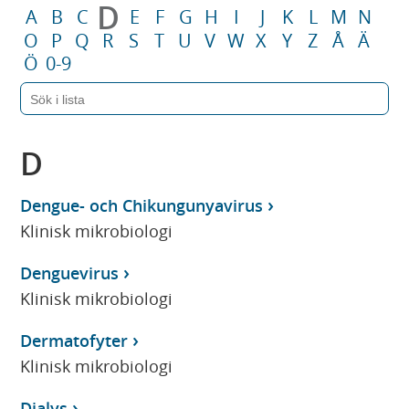
D
A
B
C
E
F
G
H
I
J
K
L
M
N
O
P
Q
R
S
T
U
V
W
X
Y
Z
Å
Ä
Ö
0-9
D
Dengue- och Chikungunyavirus
Klinisk mikrobiologi
Denguevirus
Klinisk mikrobiologi
Dermatofyter
Klinisk mikrobiologi
Dialys