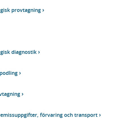
ogisk provtagning
ogisk diagnostik
podling
vtagning
emissuppgifter, förvaring och transport