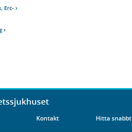
, Erc-
g
etssjukhuset
Kontakt
Hitta snabbt