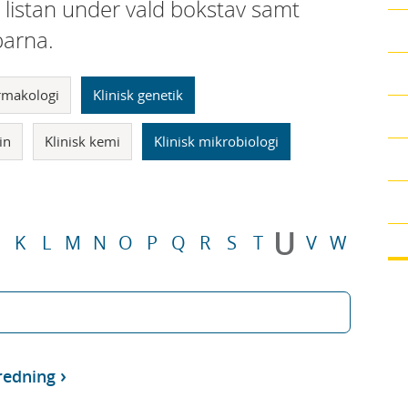
i listan under vald bokstav samt
parna.
armakologi
Klinisk genetik
in
Klinisk kemi
Klinisk mikrobiologi
U
K
L
M
N
O
P
Q
R
S
T
V
W
redning