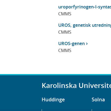
uroporfyrinogen-I-syntas
CMMS
UROS, genetisk utrednin
CMMS
UROS-genen
CMMS
Karolinska Universit
Huddinge
Solna