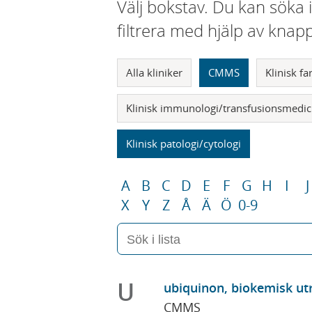
Välj bokstav. Du kan söka 
filtrera med hjälp av knap
Alla kliniker
CMMS
Klinisk f
Klinisk immunologi/transfusionsmedic
Klinisk patologi/cytologi
A
B
C
D
E
F
G
H
I
J
X
Y
Z
Å
Ä
Ö
0-9
U
ubiquinon, biokemisk ut
CMMS