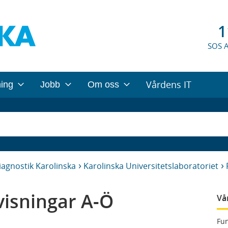
1
SOS 
Vårdens IT
ning
Jobb
Om oss
iagnostik Karolinska
Karolinska Universitetslaboratoriet
isningar A-Ö
Vå
Fun