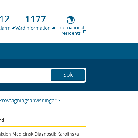
12
1177
International
Alarm
Vårdinformation
residents
Sök
Provtagningsanvisningar
rd
ktion Medicinsk Diagnostik Karolinska