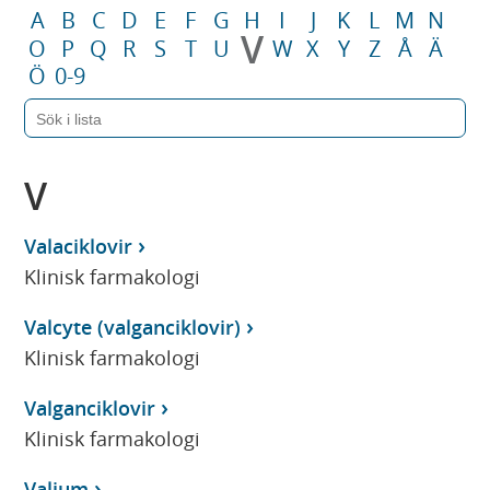
A
B
C
D
E
F
G
H
I
J
K
L
M
N
V
O
P
Q
R
S
T
U
W
X
Y
Z
Å
Ä
Ö
0-9
V
Valaciklovir
Klinisk farmakologi
Valcyte (valganciklovir)
Klinisk farmakologi
Valganciklovir
Klinisk farmakologi
Valium