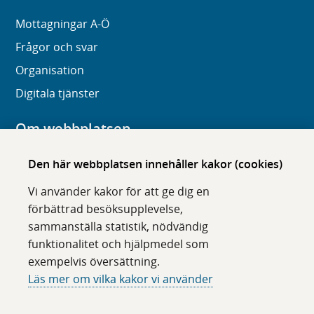
Mottagningar A-Ö
Frågor och svar
Organisation
Digitala tjänster
Om webbplatsen
Om karolinska.se
Den här webbplatsen innehåller kakor (cookies)
Navigation och hittbarhet
Vi använder kakor för att ge dig en
Tillgänglighet
förbättrad besöksupplevelse,
sammanställa statistik, nödvändig
Om cookies
funktionalitet och hjälpmedel som
exempelvis översättning.
Följ oss i sociala medier
Läs mer om vilka kakor vi använder
F
F
F
F
ö
ö
ö
ö