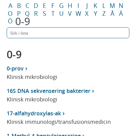
A
B
C
D
E
F
G
H
I
J
K
L
M
N
O
P
Q
R
S
T
U
V
W
X
Y
Z
Å
Ä
0-9
Ö
0-9
0-prov
Klinisk mikrobiologi
16S DNA sekvensering bakterier
Klinisk mikrobiologi
17-alfahydroxylas-ak
Klinisk immunologi/transfusionsmedicin
1-Methyl-4-benzylpiperazine