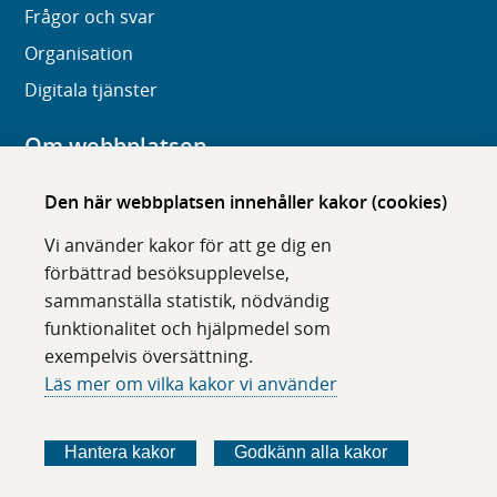
Frågor och svar
Organisation
Digitala tjänster
Om webbplatsen
Om karolinska.se
Den här webbplatsen innehåller kakor (cookies)
Navigation och hittbarhet
Vi använder kakor för att ge dig en
Tillgänglighet
förbättrad besöksupplevelse,
sammanställa statistik, nödvändig
Om cookies
funktionalitet och hjälpmedel som
exempelvis översättning.
Följ oss i sociala medier
Läs mer om vilka kakor vi använder
F
F
F
F
ö
ö
ö
ö
Hantera kakor
Godkänn alla kakor
l
l
l
l
j
j
j
j