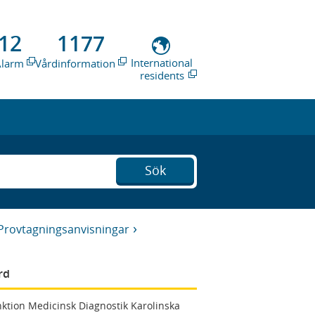
12
1177
International
Alarm
Vårdinformation
residents
Sök
Provtagningsanvisningar
rd
ktion Medicinsk Diagnostik Karolinska