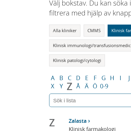
Välj bokstav. Du kan söka 
filtrera med hjälp av knap
Alla kliniker
CMMS
Klinisk f
Klinisk immunologi/transfusionsmedic
Klinisk patologi/cytologi
A
B
C
D
E
F
G
H
I
J
Z
X
Y
Å
Ä
Ö
0-9
Z
Zalasta
Klinisk farmakologi