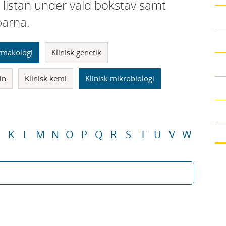
i listan under vald bokstav samt
parna.
armakologi
Klinisk genetik
in
Klinisk kemi
Klinisk mikrobiologi
K
L
M
N
O
P
Q
R
S
T
U
V
W