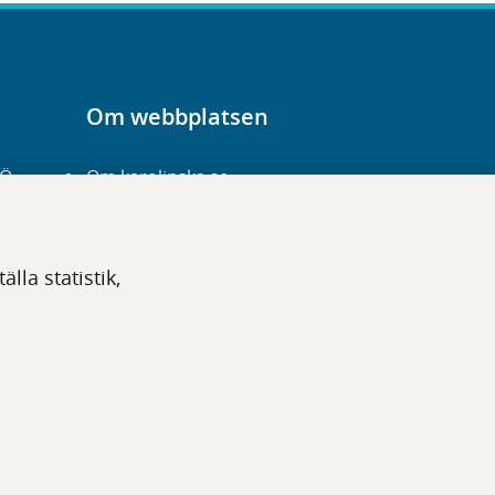
Om webbplatsen
-Ö
Om karolinska.se
Navigation och
hittbarhet
lla statistik,
Tillgänglighet
Om cookies