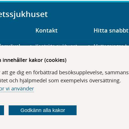
etssjukhuset
Kontakt
Hitta snabbt
fonväxel
Kontakta sjukhuset
Mottagningar A
23 700 00
Hitta hit
Frågor och svar
innehåller kakor (cookies)
För vårdgivare
Organisation
udentré
 att ge dig en förbättrad besöksupplevelse, sammanstä
niavägen 3
Press
Digitala tjänster
itet och hjälpmedel som exempelvis översättning.
or vi använder
Godkänn alla kakor