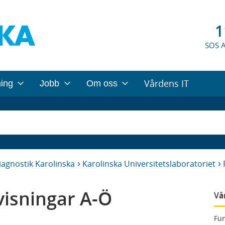
1
SOS 
Vårdens IT
ning
Jobb
Om oss
iagnostik Karolinska
Karolinska Universitetslaboratoriet
isningar A-Ö
Vå
Fun