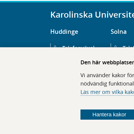
Karolinska Universit
Huddinge
Solna
Telefonväxel
Tele
08-123 800 00
08-1
Den här webbplatsen 
Huvudentré
Huv
Vi använder kakor för
Hälsovägen 13
Euge
nödvändig funktional
Läs mer om vilka kak
Följ oss i sociala medier
Hantera kakor
F
F
F
F
ö
ö
ö
ö