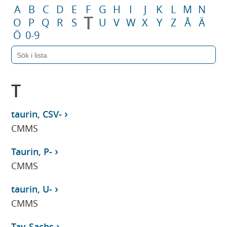
A
B
C
D
E
F
G
H
I
J
K
L
M
N
T
O
P
Q
R
S
U
V
W
X
Y
Z
Å
Ä
Ö
0-9
T
taurin, CSV-
CMMS
Taurin, P-
CMMS
taurin, U-
CMMS
Tay-Sachs