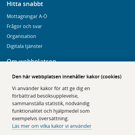
Hitta snabbt
Mottagningar A-Ö
Frågor och svar
Organisation
Digitala tjänster
Om webbplatsen
Om karolinska.se
Den här webbplatsen innehåller kakor (cookies)
Navigation och hittbarhet
Vi använder kakor för att ge dig en
Tillgänglighet
förbättrad besöksupplevelse,
sammanställa statistik, nödvändig
Om cookies
funktionalitet och hjälpmedel som
exempelvis översättning.
Följ oss i sociala medier
Läs mer om vilka kakor vi använder
F
F
F
F