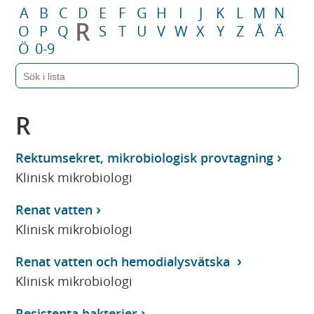
A
B
C
D
E
F
G
H
I
J
K
L
M
N
R
O
P
Q
S
T
U
V
W
X
Y
Z
Å
Ä
Ö
0-9
R
Rektumsekret, mikrobiologisk provtagning
Klinisk mikrobiologi
Renat vatten
Klinisk mikrobiologi
Renat vatten och hemodialysvätska
Klinisk mikrobiologi
Resistenta bakterier