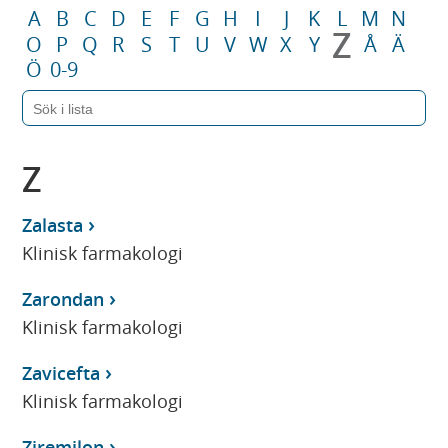
A
B
C
D
E
F
G
H
I
J
K
L
M
N
Z
O
P
Q
R
S
T
U
V
W
X
Y
Å
Ä
Ö
0-9
Z
Zalasta
Klinisk farmakologi
Zarondan
Klinisk farmakologi
Zavicefta
Klinisk farmakologi
Ziremilon