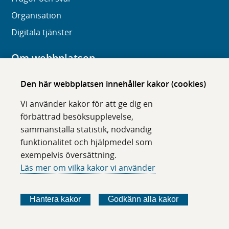
Organisation
Digitala tjänster
Om webbplatsen
Om karolinska.se
Den här webbplatsen innehåller kakor (cookies)
Navigation och hittbarhet
Vi använder kakor för att ge dig en
Tillgänglighet
förbättrad besöksupplevelse,
sammanställa statistik, nödvändig
Om cookies
funktionalitet och hjälpmedel som
exempelvis översättning.
Följ oss i sociala medier
Läs mer om vilka kakor vi använder
F
F
F
F
ö
ö
ö
ö
Hantera kakor
Godkänn alla kakor
l
l
l
l
j
j
j
j