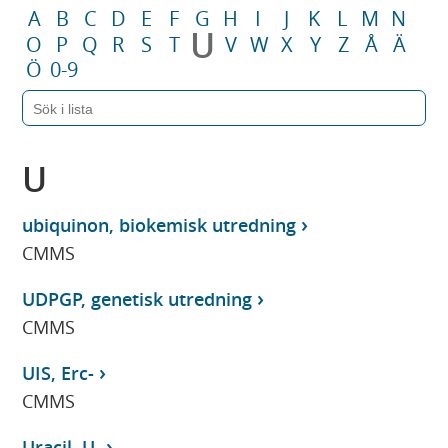
A
B
C
D
E
F
G
H
I
J
K
L
M
N
U
O
P
Q
R
S
T
V
W
X
Y
Z
Å
Ä
Ö
0-9
U
ubiquinon, biokemisk utredning
CMMS
UDPGP, genetisk utredning
CMMS
UIS, Erc-
CMMS
Uracil, U-