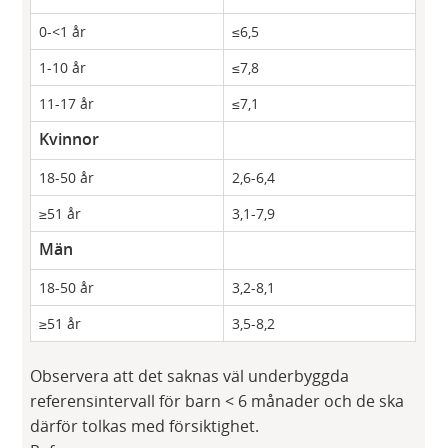
0-<1 år
≤6,5
1-10 år
≤7,8
11-17 år
≤7,1
​Kvinnor
18-50 år
2,6-6,4
≥51 år
3,1-7,9
Män
18-50 år
3,2-8,1
≥51 år
3,5-8,2
Observera att det saknas väl underbyggda
referensintervall för barn < 6 månader och de ska
därför tolkas med försiktighet.