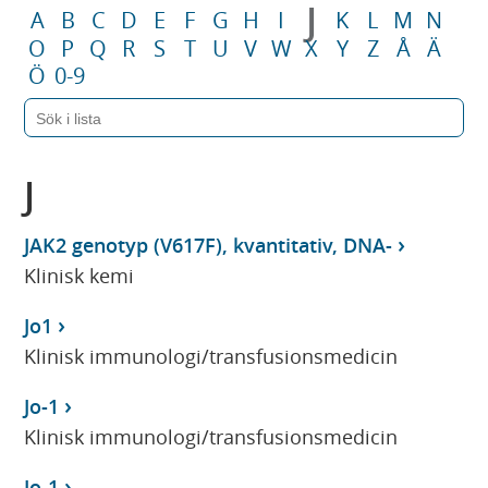
J
A
B
C
D
E
F
G
H
I
K
L
M
N
O
P
Q
R
S
T
U
V
W
X
Y
Z
Å
Ä
Ö
0-9
J
JAK2 genotyp (V617F), kvantitativ, DNA-
Klinisk kemi
Jo1
Klinisk immunologi/transfusionsmedicin
Jo-1
Klinisk immunologi/transfusionsmedicin
Jo-1