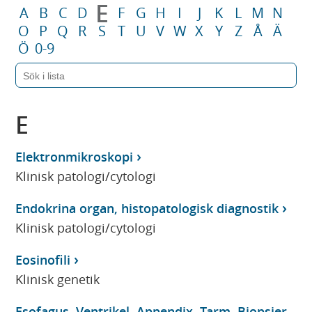
E
A
B
C
D
F
G
H
I
J
K
L
M
N
O
P
Q
R
S
T
U
V
W
X
Y
Z
Å
Ä
Ö
0-9
E
Elektronmikroskopi
Klinisk patologi/cytologi
Endokrina organ, histopatologisk diagnostik
Klinisk patologi/cytologi
Eosinofili
Klinisk genetik
Esofagus, Ventrikel, Appendix, Tarm, Biopsier,