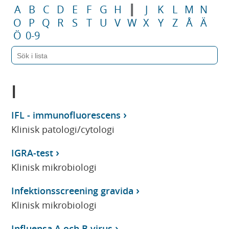
I
A
B
C
D
E
F
G
H
J
K
L
M
N
O
P
Q
R
S
T
U
V
W
X
Y
Z
Å
Ä
Ö
0-9
I
IFL - immunofluorescens
Klinisk patologi/cytologi
IGRA-test
Klinisk mikrobiologi
Infektionsscreening gravida
Klinisk mikrobiologi
Influensa A och B virus