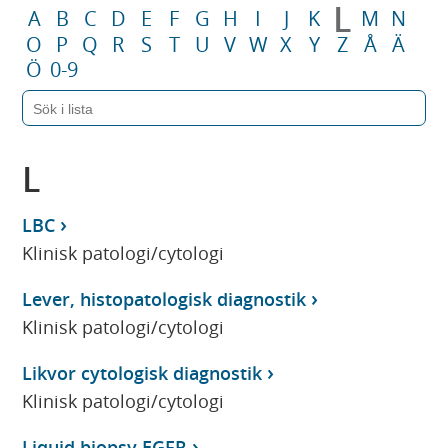
L
A
B
C
D
E
F
G
H
I
J
K
M
N
O
P
Q
R
S
T
U
V
W
X
Y
Z
Å
Ä
Ö
0-9
L
LBC
Klinisk patologi/cytologi
Lever, histopatologisk diagnostik
Klinisk patologi/cytologi
Likvor cytologisk diagnostik
Klinisk patologi/cytologi
Liquid biopsy EGFR