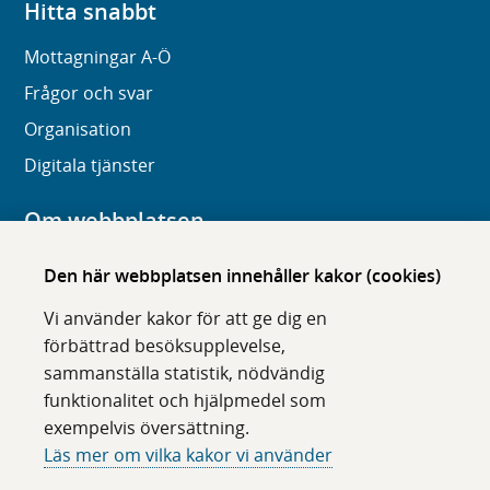
Hitta snabbt
Mottagningar A-Ö
Frågor och svar
Organisation
Digitala tjänster
Om webbplatsen
Om karolinska.se
Den här webbplatsen innehåller kakor (cookies)
Navigation och hittbarhet
Vi använder kakor för att ge dig en
Tillgänglighet
förbättrad besöksupplevelse,
sammanställa statistik, nödvändig
Om cookies
funktionalitet och hjälpmedel som
exempelvis översättning.
Följ oss i sociala medier
Läs mer om vilka kakor vi använder
F
F
F
F