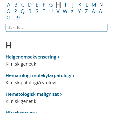
H
A
B
C
D
E
F
G
I
J
K
L
M
N
O
P
Q
R
S
T
U
V
W
X
Y
Z
Å
Ä
Ö
0-9
H
Helgenomsekvensering
Klinisk genetik
Hematologi molekylärpatologi
Klinisk patologi/cytologi
Hematologisk malignitet
Klinisk genetik
Hirschsprung