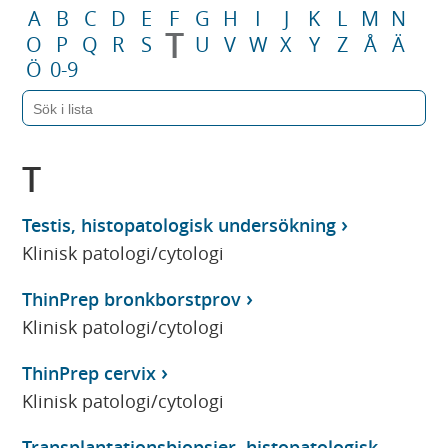
A
B
C
D
E
F
G
H
I
J
K
L
M
N
T
O
P
Q
R
S
U
V
W
X
Y
Z
Å
Ä
Ö
0-9
T
Testis, histopatologisk undersökning
Klinisk patologi/cytologi
ThinPrep bronkborstprov
Klinisk patologi/cytologi
ThinPrep cervix
Klinisk patologi/cytologi
Transplantationsbiopsier, histopatologisk