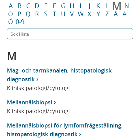
M
A
B
C
D
E
F
G
H
I
J
K
L
N
O
P
Q
R
S
T
U
V
W
X
Y
Z
Å
Ä
Ö
0-9
M
Mag- och tarmkanalen, histopatologisk
diagnostik
Klinisk patologi/cytologi
Mellannålsbiopsi
Klinisk patologi/cytologi
Mellannålsbiopsi för lymfomfrågeställning,
histopatologisk diagnostik