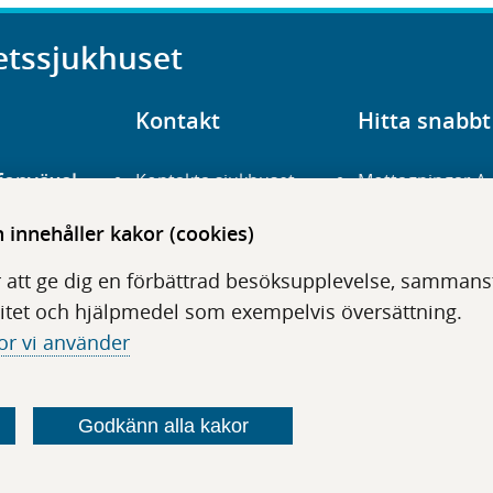
etssjukhuset
Kontakt
Hitta snabbt
fonväxel
Kontakta sjukhuset
Mottagningar A
23 700 00
Hitta hit
Frågor och svar
innehåller kakor (cookies)
För vårdgivare
Organisation
udentré
 att ge dig en förbättrad besöksupplevelse, sammanstä
niavägen 3
Press
Digitala tjänster
itet och hjälpmedel som exempelvis översättning.
or vi använder
Godkänn alla kakor