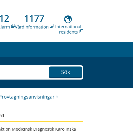
12
1177
International
Alarm
Vårdinformation
residents
Sök
Provtagningsanvisningar
rd
ktion Medicinsk Diagnostik Karolinska