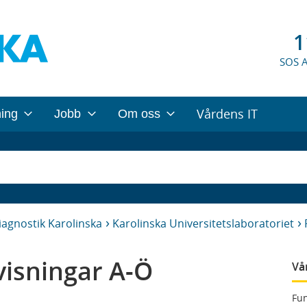
1
SOS 
Vårdens IT
ning
Jobb
Om oss
iagnostik Karolinska
Karolinska Universitetslaboratoriet
isningar A-Ö
Vå
Fun