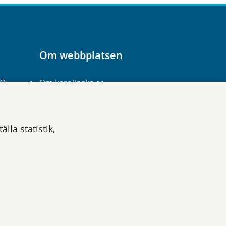
Om webbplatsen
-Ö
Om karolinska.se
Navigation och
hittbarhet
lla statistik,
Tillgänglighet
Om cookies