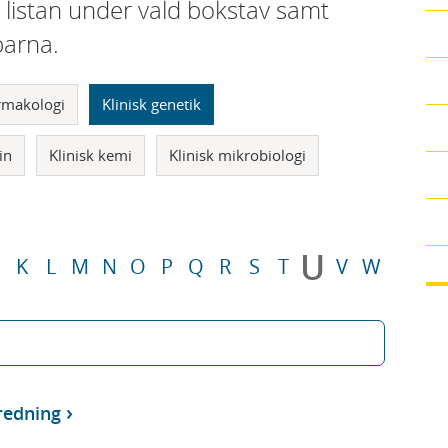
i listan under vald bokstav samt
parna.
armakologi
Klinisk genetik
in
Klinisk kemi
Klinisk mikrobiologi
U
K
L
M
N
O
P
Q
R
S
T
V
W
redning