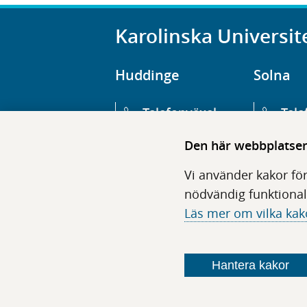
Karolinska Universit
Huddinge
Solna
Telefonväxel
Tele
08-123 800 00
08-1
Den här webbplatsen 
Huvudentré
Huv
Vi använder kakor för
Hälsovägen 13
Euge
nödvändig funktional
Läs mer om vilka kak
Följ oss i sociala medier
Hantera kakor
F
F
F
F
ö
ö
ö
ö