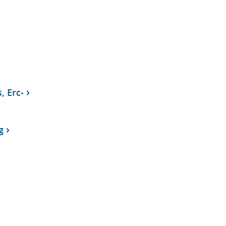
, Erc-
g