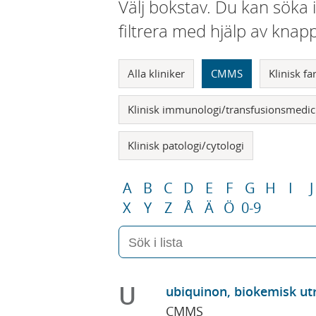
Välj bokstav. Du kan söka 
filtrera med hjälp av knap
Alla kliniker
CMMS
Klinisk f
Klinisk immunologi/transfusionsmedic
Klinisk patologi/cytologi
A
B
C
D
E
F
G
H
I
J
X
Y
Z
Å
Ä
Ö
0-9
U
ubiquinon, biokemisk ut
CMMS