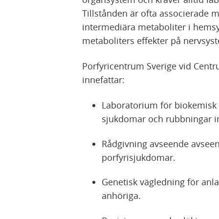
)
Tillstånden är ofta associerade
intermediära metaboliter i hem
metaboliters effekter på nerv­sys
Porfyricentrum Sverige vid Cen
innefattar:
Laboratorium för biokemisk 
sjukdomar och rubbningar 
Rådgivning avseende avseen
porfyrisjukdomar.
Genetisk vägledning för anl
anhöriga.