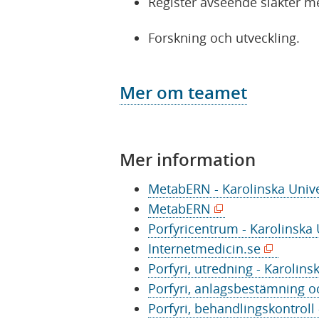
Register avseende släkter me
Forskning och utveckling.
Mer om teamet
Mer information
MetabERN - Karolinska Unive
(
MetabERN
ö
Porfyricentrum - Karolinska 
p
(
Internetmedicin.se
p
ö
Porfyri, utredning - Karolins
n
p
Porfyri, anlagsbestämning oc
a
p
Porfyri, behandlingskontroll 