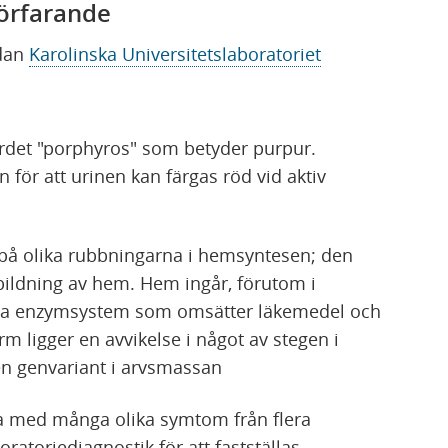
sförfarande
idan
Karolinska Universitetslaboratoriet
ordet "porphyros" som betyder purpur.
för att urinen kan färgas röd vid aktiv
 på olika rubbningarna i hemsyntesen; den
 bildning av hem. Hem ingår, förutom i
era enzymsystem som omsätter läkemedel och
 ligger en avvikelse i något av stegen i
en genvariant i arvsmassan
a med många olika symtom från flera
ratoriediagnostik för att fast­ställas.