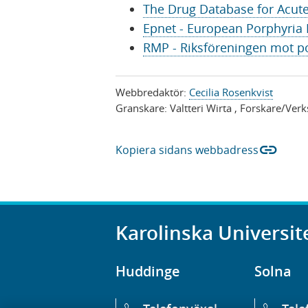
s
n
The Drug Database for Acut
i
a
Epnet - European Porphyria
n
s
RMP - Riksföreningen mot p
y
i
t
n
Webbredaktör:
Cecilia Rosenkvist
t
y
Granskare:
Valtteri Wirta
, Forskare/Ver
f
t
ö
t
link
Kopiera sidans webbadress
n
f
s
ö
t
n
e
s
Karolinska Universit
r
t
)
e
Huddinge
Solna
r
)