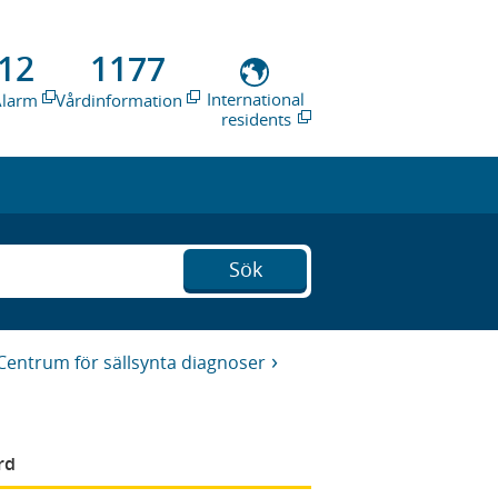
12
1177
International
Alarm
Vårdinformation
residents
Sök
Centrum för sällsynta diagnoser
rd