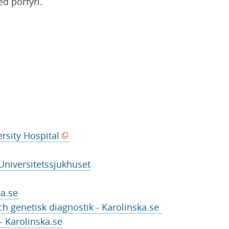
d porfyri.
(
rsity Hospital
ö
p
Universitetssjukhuset
p
n
ka.se
a
h genetisk diagnostik - Karolinska.se
s
- Karolinska.se