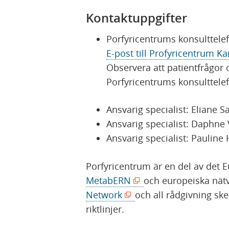
Kontaktuppgifter
Porfyricentrums konsulttelef
E-post till Profyricentrum Ka
Observera att patientfrågor 
Porfyricentrums konsulttele
Ansvarig specialist: Eliane S
Ansvarig specialist: Daphne 
Ansvarig specialist: Pauline
Porfyricentrum är en del av det E
(
MetabERN
och europeiska nät
(
ö
Network
och all rådgivning sk
ö
p
riktlinjer.
p
p