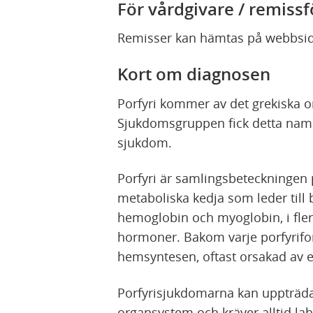
För vårdgivare / remis
p
n
n
a
Remisser kan hämtas på webbs
a
s
s
i
Kort om diagnosen
i
n
Porfyri kommer av det grekiska 
n
y
Sjukdomsgruppen fick detta namn 
y
t
sjukdom.
t
t
t
f
Porfyri är samlingsbeteckningen
f
ö
metaboliska kedja som leder till
ö
n
hemoglobin och myoglobin, i fl
n
s
hormoner. Bakom varje porfyriform
s
t
hemsyntesen, oftast orsakad av 
t
e
e
r
Porfyrisjukdomarna kan uppträd
r
)
organsystem och kräver alltid labo