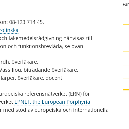
Fun
on: 08-123 714 45.
rolinska
och läkemedelsrådgivning hänvisas till
fon och funktionsbrevlåda, se ovan
ardh, överläkare.
Vassiliou, biträdande överläkare.
 Harper, överläkare, docent
uropeiska referensnätverket (ERN) för
verket
EPNET, the European Porphyria
er med stöd av europeiska och internationella