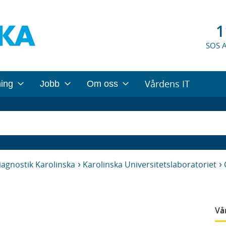
1
SOS 
Vårdens IT
ning
Jobb
Om oss
iagnostik Karolinska
Karolinska Universitetslaboratoriet
Vå