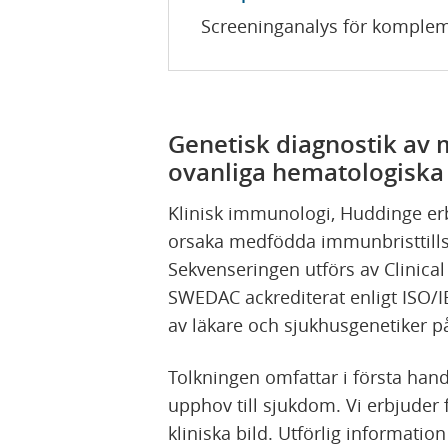
Screeninganalys för komplem
Genetisk diagnostik av
ovanliga hematologiska 
Klinisk immunologi, Huddinge er
orsaka medfödda immunbristtil
Sekvenseringen utförs av Clinical
SWEDAC ackrediterat enligt ISO/IE
av läkare och sjukhusgenetiker p
Tolkningen omfattar i första hand
upphov till sjukdom. Vi erbjuder
kliniska bild. Utförlig informatio