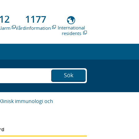
12
1177
International
Alarm
Vårdinformation
residents
Sök
Klinisk immunologi och
rd