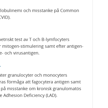
globulinemi och misstanke på Common
VID).
metriskt test av T och B-lymfocyters
ter mitogen-stimulering samt efter antigen-
ie- och virusantigen.
r
mäter granulocyter och monocyters
eras förmåga att fagocytera antigen samt
örs på misstanke om kronisk granulomatös
e Adhesion Deficiency (LAD).