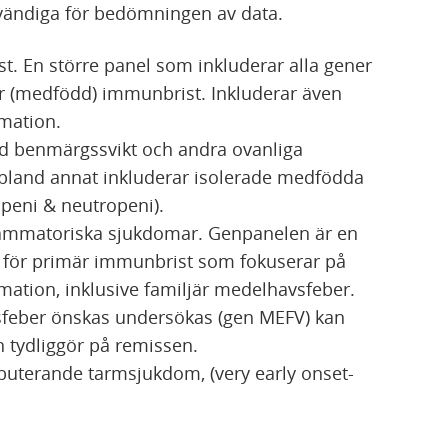
dvändiga för bedömningen av data.
. En större panel som inkluderar alla gener
är (medfödd) immunbrist. Inkluderar även
mmation.
d benmärgssvikt och andra ovanliga
t bland annat inkluderar isolerade medfödda
peni & neutropeni).
flammatoriska sjukdomar. Genpanelen är en
 för primär immunbrist som fokuserar på
mation, inklusive familjär medelhavsfeber.
feber önskas undersökas (gen MEFV) kan
en tydliggör på remissen.
ebuterande tarmsjukdom, (very early onset-