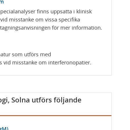
om
pecialanalyser finns uppsatta i klinisk
d vid misstanke om vissa specifika
agningsanvisningen för mer information.
gnatur som utförs med
 vid misstanke om interferonopatier.
gi, Solna utförs följande
IgM)