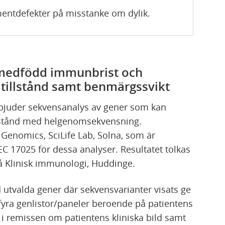
entdefekter på misstanke om dylik.
 medfödd immunbrist och
tillstånd samt benmärgssvikt
bjuder sekvensanalys av gener som kan
lstånd med helgenomsekvensning.
 Genomics, SciLife Lab, Solna, som är
C 17025 för dessa analyser. Resultatet tolkas
å Klinisk immunologi, Huddinge.
 utvalda gener där sekvensvarianter visats ge
 fyra genlistor/paneler beroende på patientens
n i remissen om patientens kliniska bild samt