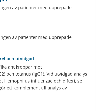
dningen av patienter med upprepade
dningen av patienter med upprepade
kel och utvidgad
fika antikroppar mot
) och tetanus (IgG1). Vid utvidgad analys
 Hemophilus influenzae och difteri, se
ör ett komplement till analys av