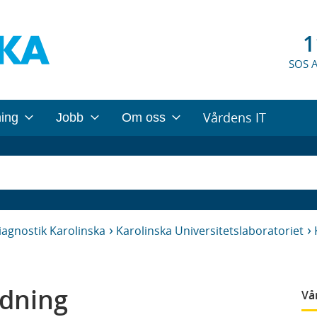
1
SOS 
Vårdens IT
ning
Jobb
Om oss
iagnostik Karolinska
Karolinska Universitetslaboratoriet
dning
Vå