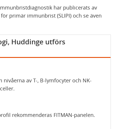
immunbristdiagnostik har publicerats av
 för primär immunbrist (SLIPI) och se även
ogi, Huddinge utförs
 nivåerna av T-, B-lymfocyter och NK-
eller.
ytprofil rekommenderas FITMAN-panelen.