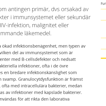
Fun
som antingen primär, dvs orsakad av
kter i immunsystemet eller sekundär
HIV-infektion, malignitet eller
ämmande läkemedel.
 ökad infektionsbenägenhet, men typen av
å vilken del av immunsystemet som är
ienter med B-cellsdefekter och nedsatt
eriella infektioner, ofta i de övre
ses en bredare infektionskänslighet som
ch svamp. Granulocytdysfunktion är främst
er, ofta med intracellulära bakterier, medan
s av infektioner med kapslade bakterier.
nvändas för att rikta den laborativa