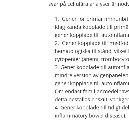
svar på cellulära analyser är nö
Gener för primär immunbrist
idag kända kopplade till prim
gener kopplade till autoinfla
Gener kopplade till medföd
hematologiska tillstånd, vilke
cytopenier (anemi, trombocyto
Gener kopplade till autoin
mindre version av genpanelen
gener kopplade till autoinflam
Om endast familjär medelhavs
detta beställas enskilt, vänlig
Gener kopplade till tidigt d
inflammatory bowel disease).