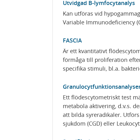
Utvidgad B-lymfocytanalys
Kan utföras vid hypogamma
Variable Immunodeficiency (C
FASCIA
Är ett kvantitativt flödescyto
förmåga till proliferation ef
specifika stimuli, bl.a. bakter
Granulocytfunktionsanalyse
Ett flödescytometriskt test 
metabola aktivering, d.v.s. d
att bilda syreradikaler. Utf
sjukdom (CGD) eller Leukocyt