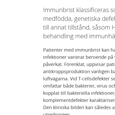
Immunbrist klassificeras 
medfödda, genetiska defe
till annat tillstånd, såsom 
behandling med immunh
Patienter med immunbrist kan ha
infektioner varierar beroende p
påverkat. Förenklat, uppvisar pat
antikroppsproduktion vanligen bakt
luftvägarna. Vid T-cellsdefekter 
omfattar både bakterier, virus o
kopplat till bakteriella infektion
komplementdefekter karaktärisera
Den kliniska bilden kan således a
utredningen.