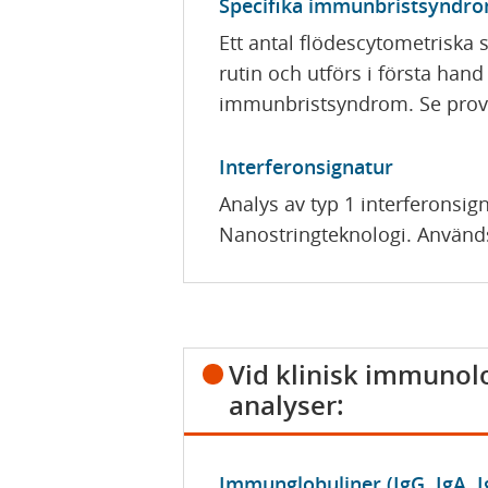
Specifika immunbristsyndr
Ett antal flödescytometriska s
rutin och utförs i första han
immunbristsyndrom. Se provt
Interferonsignatur
Analys av typ 1 interferonsi
Nanostringteknologi. Används
Vid klinisk immunolo
analyser:
Immunglobuliner (IgG, IgA, 