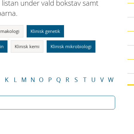
i listan under vald bokstav samt
parna.
armakologi
Klinisk genetik
in
Klinisk kemi
Klinisk mikrobiologi
K
L
M
N
O
P
Q
R
S
T
U
V
W