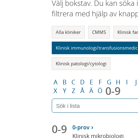
Välj bokstav. Du kan söka 
filtrera med hjälp av knap
Alla kliniker
CMMS
Klinisk f
Klinisk immunologi/transfusionsmedic
Klinisk patologi/cytologi
A
B
C
D
E
F
G
H
I
J
0-9
X
Y
Z
Å
Ä
Ö
0-9
0-prov
Klinisk mikrobiologi