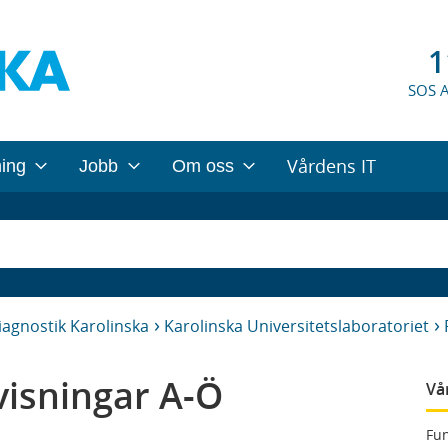
1
SOS 
Vårdens IT
ning
Jobb
Om oss
iagnostik Karolinska
Karolinska Universitetslaboratoriet
isningar A-Ö
Vå
Fun