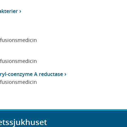
kterier
sfusionsmedicin
sfusionsmedicin
ryl-coenzyme A reductase
sfusionsmedicin
etssjukhuset