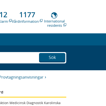
12
1177
International
Alarm
Vårdinformation
residents
Sök
Provtagningsanvisningar
rd
ktion Medicinsk Diagnostik Karolinska