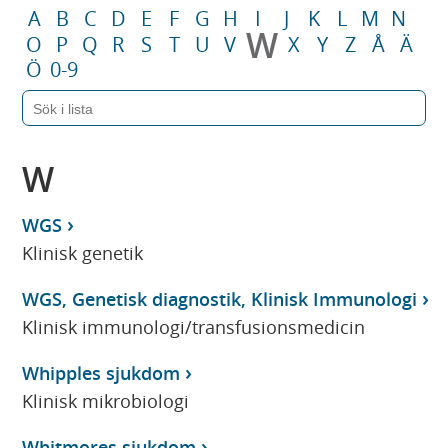
A
B
C
D
E
F
G
H
I
J
K
L
M
N
W
O
P
Q
R
S
T
U
V
X
Y
Z
Å
Ä
Ö
0-9
W
WGS
Klinisk genetik
WGS, Genetisk diagnostik, Klinisk Immunologi
Klinisk immunologi/transfusionsmedicin
Whipples sjukdom
Klinisk mikrobiologi
Whitmores sjukdom