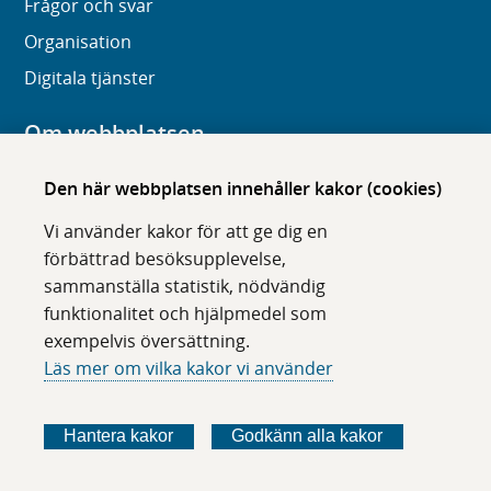
Frågor och svar
Organisation
Digitala tjänster
Om webbplatsen
Om karolinska.se
Den här webbplatsen innehåller kakor (cookies)
Navigation och hittbarhet
Vi använder kakor för att ge dig en
Tillgänglighet
förbättrad besöksupplevelse,
sammanställa statistik, nödvändig
Om cookies
funktionalitet och hjälpmedel som
exempelvis översättning.
Följ oss i sociala medier
Läs mer om vilka kakor vi använder
F
F
F
F
ö
ö
ö
ö
Hantera kakor
Godkänn alla kakor
l
l
l
l
j
j
j
j