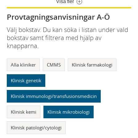
Visa fler
Provtagningsanvisningar A-Ö
Välj bokstav. Du kan söka i listan under vald
bokstav samt filtrera med hjälp av
knapparna.
Alla kliniker
CMMS
Klinisk farmakologi
Klinisk genetik
Klinisk immunologi/transfusionsmedicin
Klinisk kemi
Klinisk mikrobiologi
Klinisk patologi/cytologi