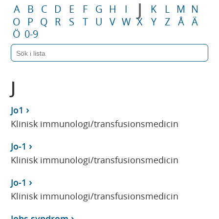
J
A
B
C
D
E
F
G
H
I
K
L
M
N
O
P
Q
R
S
T
U
V
W
X
Y
Z
Å
Ä
Ö
0-9
J
Jo1
Klinisk immunologi/transfusionsmedicin
Jo-1
Klinisk immunologi/transfusionsmedicin
Jo-1
Klinisk immunologi/transfusionsmedicin
Jobs syndrom