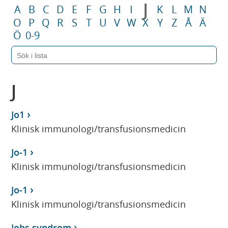
J
A
B
C
D
E
F
G
H
I
K
L
M
N
O
P
Q
R
S
T
U
V
W
X
Y
Z
Å
Ä
Ö
0-9
J
Jo1
Klinisk immunologi/transfusionsmedicin
Jo-1
Klinisk immunologi/transfusionsmedicin
Jo-1
Klinisk immunologi/transfusionsmedicin
Jobs syndrom