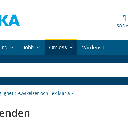
1
SOS 
Vårdens IT
ning
Jobb
Om oss
glighet
Avvikelser och Lex Maria
renden