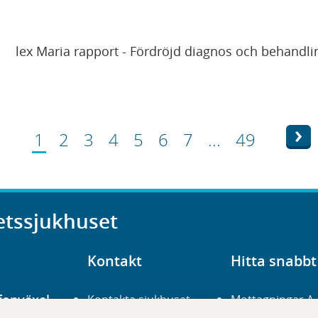
lex Maria rapport - Fördröjd diagnos och behandli
Nä
1
2
3
4
5
6
7
...
49
etssjukhuset
Kontakt
Hitta snabbt
fonväxel
Kontakta sjukhuset
Mottagningar A