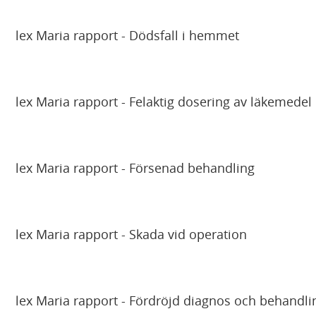
Ã
m
¥
Ã
lex Maria rapport - Dödsfall i hemmet
r
¥
n
a
lex Maria rapport - Felaktig dosering av läkemedel
d
lex Maria rapport - Försenad behandling
lex Maria rapport - Skada vid operation
lex Maria rapport - Fördröjd diagnos och behandli