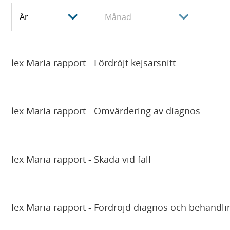
V
V
i
i
s
s
a
a
lex Maria rapport - Fördröjt kejsarsnitt
n
n
y
y
h
h
e
e
lex Maria rapport - Omvärdering av diagnos
t
t
e
e
r
r
lex Maria rapport - Skada vid fall
f
f
r
r
Ã
Ã
lex Maria rapport - Fördröjd diagnos och behandli
¥
¥
n
n