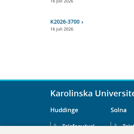
16 juli 2026
K2026-3700
16 juli 2026
Karolinska Universit
Huddinge
Solna
Telefonväxel
Tele