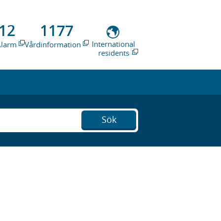
12
1177
International
Alarm
Vårdinformation
residents
Sök