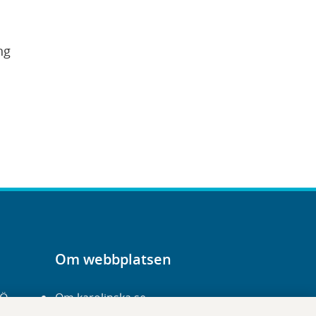
ng
sta
Om webbplatsen
-Ö
Om karolinska.se