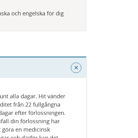
nska och engelska för dig
nt alla dagar. Hit vänder
ditet från 22 fullgångna
dagar efter förlossningen.
fall din förlossning har
t göra en medicinsk
ngar och därför kan det