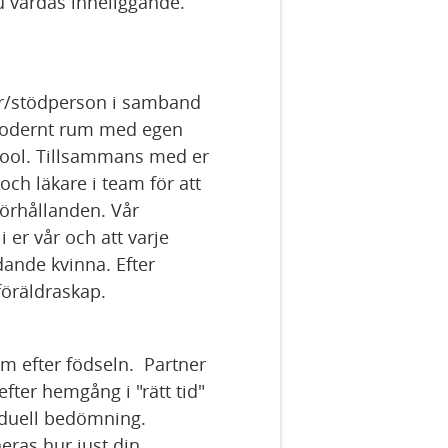
du vårdas inneliggande.
r/stödperson i samband
 modernt rum med egen
dpool. Tillsammans med er
ch läkare i team för att
förhållanden. Vår
i er vår och att varje
ande kvinna. Efter
t föräldraskap.
m efter födseln. Partner
fter hemgång i "rätt tid"
viduell bedömning.
ras hur just din