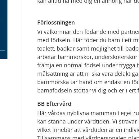
kan alltid ha med dig en anhörig när 
Förlossningen
Vi välkomnar den födande med partne
med födseln. Här föder du barn i ett
toalett, badkar samt möjlighet till ba
arbetar barnmorskor, undersköterskor o
främja en normal födsel under trygga 
målsättning är att ni ska vara delaktiga 
barnmorska tar hand om endast en föd
barnafödseln stöttar vi dig och er i er
BB Eftervård
Här vårdas nyblivna mamman i eget ru
kan stanna under vårdtiden. Vi strävar e
vilket innebär att vårdtiden är en indi
Tillsammans med vårdpersonalen plane