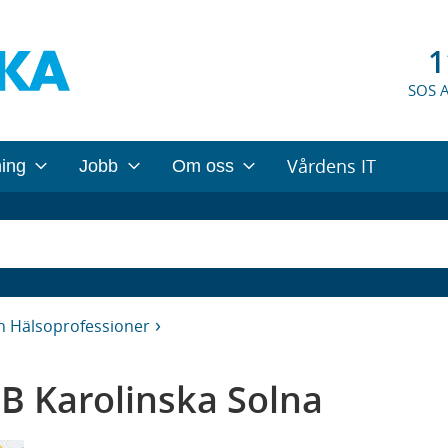
1
SOS 
Vårdens IT
ning
Jobb
Om oss
h Hälsoprofessioner
B Karolinska Solna