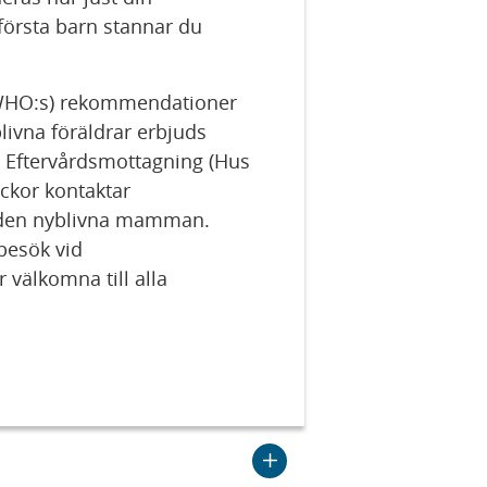
 första barn stannar du
 (WHO:s) rekommendationer
livna föräldrar erbjuds
 Eftervårdsmottagning (Hus
eckor kontaktar
 den nyblivna mamman.
rbesök vid
välkomna till alla