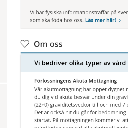
ö
l
Vi har fysiska informationsträffar på sve
som ska föda hos oss.
Läs mer här!
j
Om oss
Vi bedriver olika typer av vård
Förlossningens Akuta Mottagning
Vår akutmottagning har öppet dygnet ru
du dig vid akuta besvär under din gravi
(22+0) graviditetsveckor till och med 7 
Det är också hit du går för bedömning i
startat. På mottagningen kommer vi at
prioritering som vid alla akutmottagni