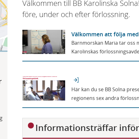
Välkommen till BB Karolinska Solna!
före, under och efter förlossning.
Välkommen att följa med 
Barnmorskan Maria tar oss 
Karolinskas förlossningsavde
r
Här kan du se BB Solna prese
regionens sex andra förlossn
g
D
Informationsträffar inför