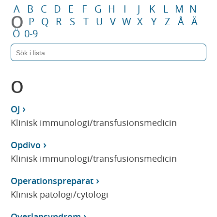
A
B
C
D
E
F
G
H
I
J
K
L
M
N
O
P
Q
R
S
T
U
V
W
X
Y
Z
Å
Ä
Ö
0-9
O
OJ
Klinisk immunologi/transfusionsmedicin
Opdivo
Klinisk immunologi/transfusionsmedicin
Operationspreparat
Klinisk patologi/cytologi
Overlapsyndrom