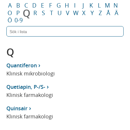
A
B
C
D
E
F
G
H
I
J
K
L
M
N
Q
O
P
R
S
T
U
V
W
X
Y
Z
Å
Ä
Ö
0-9
Q
Quantiferon
Klinisk mikrobiologi
Quetiapin, P-/S-
Klinisk farmakologi
Quinsair
Klinisk farmakologi