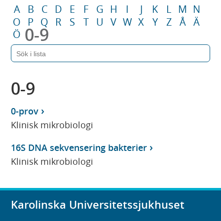
A
B
C
D
E
F
G
H
I
J
K
L
M
N
O
P
Q
R
S
T
U
V
W
X
Y
Z
Å
Ä
0-9
Ö
0-9
0-prov
Klinisk mikrobiologi
16S DNA sekvensering bakterier
Klinisk mikrobiologi
Karolinska Universitetssjukhuset