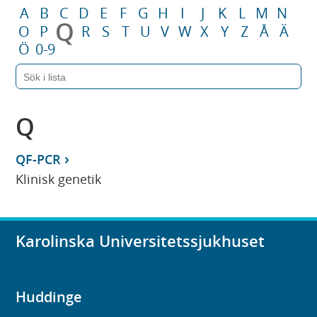
A
B
C
D
E
F
G
H
I
J
K
L
M
N
Q
O
P
R
S
T
U
V
W
X
Y
Z
Å
Ä
Ö
0-9
Q
QF-PCR
Klinisk genetik
Karolinska Universitetssjukhuset
Huddinge