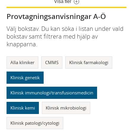
Visa fler
Provtagningsanvisningar A-Ö
Välj bokstav. Du kan söka i listan under vald
bokstav samt filtrera med hjälp av
knapparna.
Alla kliniker
CMMS
Klinisk farmakologi
Klinisk genetik
Klinisk immunologi/transfusionsmedicin
Klinisk kemi
Klinisk mikrobiologi
Klinisk patologi/cytologi