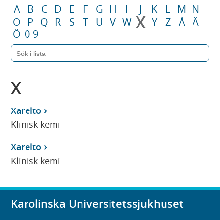
A
B
C
D
E
F
G
H
I
J
K
L
M
N
X
O
P
Q
R
S
T
U
V
W
Y
Z
Å
Ä
Ö
0-9
X
Xarelto
Klinisk kemi
Xarelto
Klinisk kemi
Karolinska Universitetssjukhuset