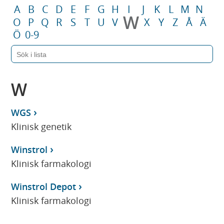
A
B
C
D
E
F
G
H
I
J
K
L
M
N
W
O
P
Q
R
S
T
U
V
X
Y
Z
Å
Ä
Ö
0-9
W
WGS
Klinisk genetik
Winstrol
Klinisk farmakologi
Winstrol Depot
Klinisk farmakologi