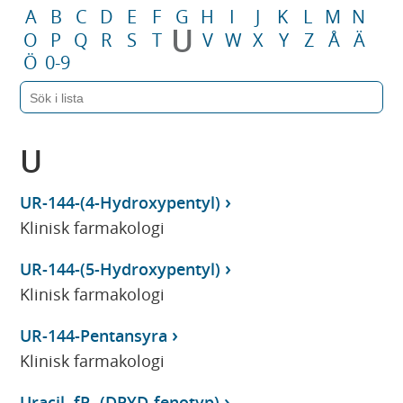
A
B
C
D
E
F
G
H
I
J
K
L
M
N
U
O
P
Q
R
S
T
V
W
X
Y
Z
Å
Ä
Ö
0-9
U
UR-144-(4-Hydroxypentyl)
Klinisk farmakologi
UR-144-(5-Hydroxypentyl)
Klinisk farmakologi
UR-144-Pentansyra
Klinisk farmakologi
Uracil, fP- (DPYD-fenotyp)