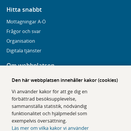
Hitta snabbt
Mottagningar A-Ö
Frågor och svar
Organisation
Digitala tjänster
Om webbplatsen
Om karolinska.se
Den här webbplatsen innehåller kakor (cookies)
Navigation och hittbarhet
Vi använder kakor för att ge dig en
Tillgänglighet
förbättrad besöksupplevelse,
sammanställa statistik, nödvändig
Om cookies
funktionalitet och hjälpmedel som
exempelvis översättning.
Följ oss i sociala medier
Läs mer om vilka kakor vi använder