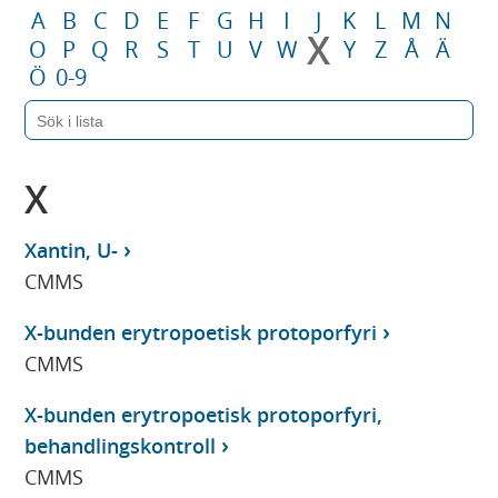
A
B
C
D
E
F
G
H
I
J
K
L
M
N
X
O
P
Q
R
S
T
U
V
W
Y
Z
Å
Ä
Ö
0-9
X
Xantin, U-
CMMS
X-bunden erytropoetisk protoporfyri
CMMS
X-bunden erytropoetisk protoporfyri,
behandlingskontroll
CMMS