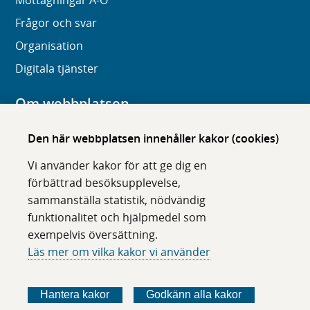
Mottagningar A-Ö
Frågor och svar
Organisation
Digitala tjänster
Om webbplatsen
Om karolinska.se
Den här webbplatsen innehåller kakor (cookies)
Navigation och hittbarhet
Vi använder kakor för att ge dig en
Tillgänglighet
förbättrad besöksupplevelse,
sammanställa statistik, nödvändig
Om cookies
funktionalitet och hjälpmedel som
exempelvis översättning.
Följ oss i sociala medier
Läs mer om vilka kakor vi använder
F
F
F
F
ö
ö
ö
ö
Hantera kakor
Godkänn alla kakor
l
l
l
l