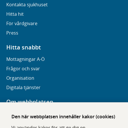
Kontakta sjukhuset
Hitta hit
För vårdgivare
Press
Hitta snabbt
Mottagningar A-Ö
Frågor och svar
Organisation
Digitala tjänster
Om webbplatsen
Om karolinska.se
Den här webbplatsen innehåller kakor (cookies)
Navigation och hittbarhet
Vi använder kakor för att ge dig en