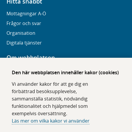
Hitta snabbt
Mottagningar A-Ö
Frågor och svar
Organisation
Digitala tjänster
Om webbplatsen
Om karolinska.se
Den här webbplatsen innehåller kakor (cookies)
Navigation och hittbarhet
Vi använder kakor för att ge dig en
Tillgänglighet
förbättrad besöksupplevelse,
sammanställa statistik, nödvändig
Om cookies
funktionalitet och hjälpmedel som
exempelvis översättning.
Följ oss i sociala medier
Läs mer om vilka kakor vi använder
F
F
F
F