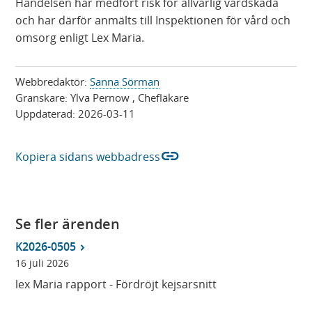
Händelsen har medfört risk för allvarlig vårdskada
och har därför anmälts till Inspektionen för vård och
omsorg enligt Lex Maria.
Webbredaktör:
Sanna Sörman
Granskare:
Ylva Pernow
, Chefläkare
Uppdaterad:
2026-03-11
link
Kopiera sidans webbadress
Se fler ärenden
K2026-0505
16 juli 2026
lex Maria rapport - Fördröjt kejsarsnitt