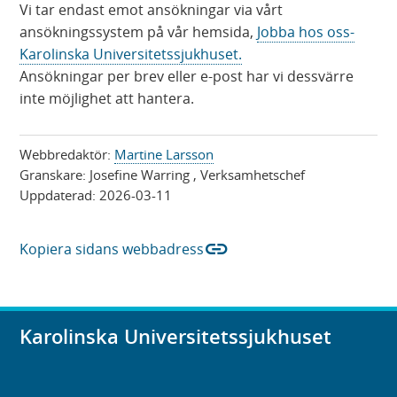
Vi tar endast emot ansökningar via vårt
n
ansökningssystem på vår hemsida,
Jobba hos oss-
a
Karolinska Universitetssjukhuset.
s
Ansökningar per brev eller e-post har vi dessvärre
i
inte möjlighet att hantera.
n
y
t
Webbredaktör:
Martine Larsson
Granskare:
Josefine Warring
, Verksamhetschef
t
Uppdaterad:
2026-03-11
f
ö
n
link
Kopiera sidans webbadress
s
t
e
r
Karolinska Universitetssjukhuset
)