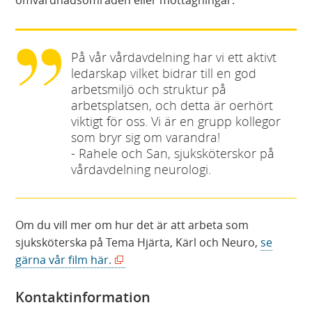
omvårdnadsområden eller mottagningar.
På vår vårdavdelning har vi ett aktivt
ledarskap vilket bidrar till en god
arbetsmiljö och struktur på
arbetsplatsen, och detta är oerhört
viktigt för oss. Vi är en grupp kollegor
som bryr sig om varandra!
- Rahele och San, sjuksköterskor på
vårdavdelning neurologi.
Om du vill mer om hur det är att arbeta som
sjuksköterska på Tema Hjärta, Kärl och Neuro,
se
(
gärna vår film här.
ö
p
Kontaktinformation
p