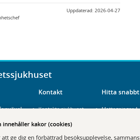
Uppdaterad:
2026-04-27
mhetschef
etssjukhuset
Kontakt
Hitta snabbt
fonväxel
Kontakta sjukhuset
Mottagningar A
23 700 00
Hitta hit
Frågor och svar
innehåller kakor (cookies)
För vårdgivare
Organisation
udentré
 att ge dig en förbättrad besöksupplevelse, sammanstä