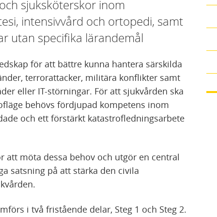
re och sjuksköterskor inom
tesi, intensivvård och ortopedi, samt
r utan specifika lärandemål
edskap för att bättre kunna hantera särskilda
nder, terrorattacker, militära konflikter samt
der eller IT-störningar. För att sjukvården ska
strofläge behövs fördjupad kompetens inom
ade och ett förstärkt katastrofledningsarbete
r att möta dessa behov och utgör en central
a satsning på att stärka den civila
ukvården.
förs i två fristående delar, Steg 1 och Steg 2.