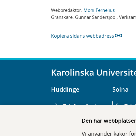
Webbredaktör:
Moni Fernelius
Granskare:
Gunnar Sandersjöö
, Verksa
link
Kopiera sidans webbadress
Karolinska Universit
Huddinge
Solna
Telefonväxel
Tele
08-123 800 00
08-1
Den här webbplatsen 
Huvudentré
Huv
Vi använder kakor för