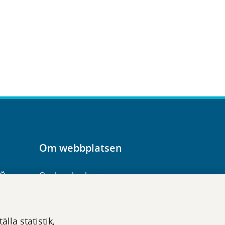
Om webbplatsen
-Ö
Om karolinska.se
Navigation och
hittbarhet
lla statistik,