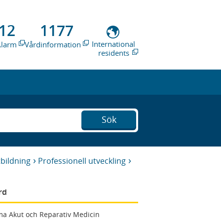
12
1177
International
Alarm
Vårdinformation
residents
Sök
bildning
Professionell utveckling
rd
a Akut och Reparativ Medicin