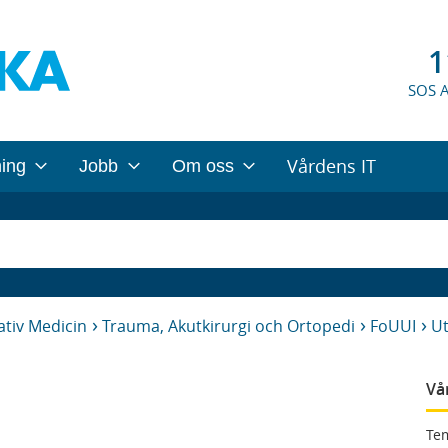
1
SOS 
Vårdens IT
ning
Jobb
Om oss
tiv Medicin
Trauma, Akutkirurgi och Ortopedi
FoUUI
Ut
Vå
Tem