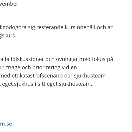
ovember
illgodogöra sig resterande kursinnehåll och är
gskurs.
va falldiskussioner och övningar med fokus på
 triage och prioritering vid en
ed ett katastrofscenario där sjukhusteam
t eget sjukhus i sitt eget sjukhusteam.
lm.se