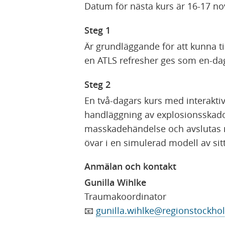
Datum för nästa kurs är 16-17 n
Steg 1
Är grundläggande för att kunna t
en ATLS refresher ges som en-da
Steg 2
En två-dagars kurs med interakti
handläggning av explosionsskador,
masskadehändelse och avslutas m
övar i en simulerad modell av sit
Anmälan och kontakt
Gunilla Wihlke
Traumakoordinator
📧
gunilla.wihlke@regionstockho