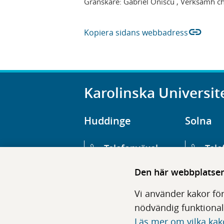
Granskare:
Gabriel Oniscu
, Verksamh ch
link
Kopiera sidans webbadress
Karolinska Universit
Huddinge
Solna
Telefonväxel
Tele
08-123 800 00
08-1
Den här webbplatsen 
Huvudentré
Huv
Vi använder kakor för
Hälsovägen 13
Euge
nödvändig funktional
Läs mer om vilka kak