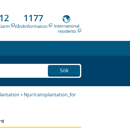
12
1177
International
Alarm
Vårdinformation
residents
Sök
lantation
Njurtransplantation_för
rd