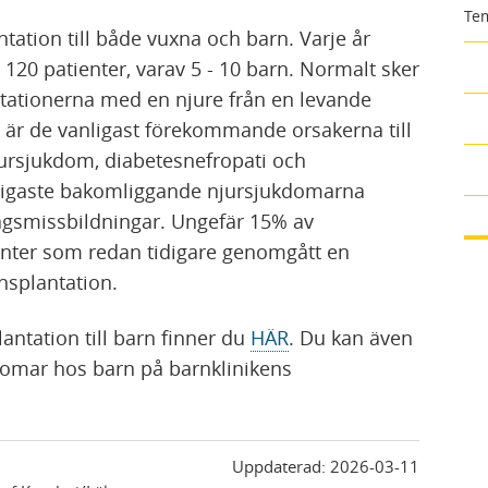
Tem
ntation till både vuxna och barn. Varje år
120 patienter, varav 5 - 10 barn. Normalt sker
ntationerna med en njure från en levande
 är de vanligast förekommande orsakerna till
 njursjukdom, diabetesnefropati och
nligaste bakomliggande njursjukdomarna
gsmissbildningar. Ungefär 15% av
ienter som redan tidigare genomgått en
ansplantation.
antation till barn finner du
HÄR
. Du kan även
domar hos barn på barnklinikens
Uppdaterad:
2026-03-11