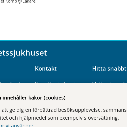
ef Komb tj/Läkare
etssjukhuset
Kontakt
Hitta snabbt
fonväxel
Kontakta sjukhuset
Mottagningar A
23 700 00
Hitta hit
Frågor och svar
innehåller kakor (cookies)
För vårdgivare
Organisation
udentré
 att ge dig en förbättrad besöksupplevelse, sammanstä
niavägen 3
Press
Digitala tjänster
itet och hjälpmedel som exempelvis översättning.
or vi använder