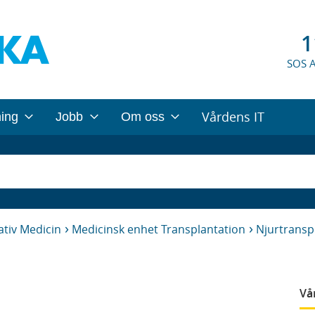
1
SOS 
Vårdens IT
ning
Jobb
Om oss
tiv Medicin
Medicinsk enhet Transplantation
Njurtransp
Vå