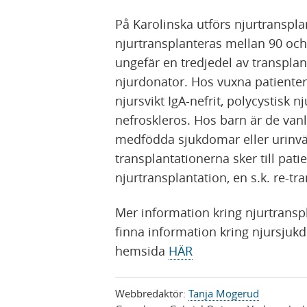
På Karolinska utförs njurtranspla
njurtransplanteras mellan 90 och 
ungefär en tredjedel av transpla
njurdonator. Hos vuxna patienter
njursvikt IgA-nefrit, polycystisk
nefroskleros. Hos barn är de va
medfödda sjukdomar eller urinvä
transplantationerna sker till pat
njurtransplantation, en s.k. re-tr
Mer information kring njurtranspl
finna information kring njursjuk
hemsida
HÄR
Webbredaktör:
Tanja Mogerud