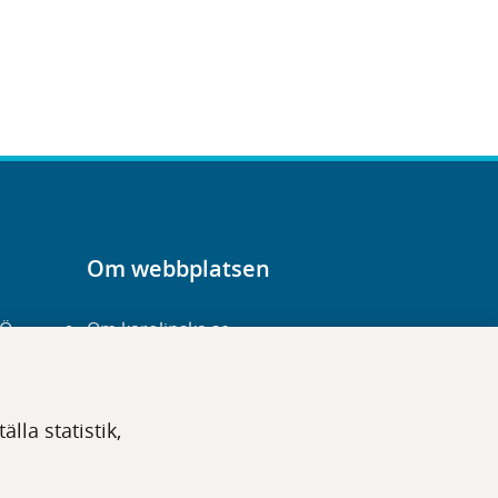
Om webbplatsen
-Ö
Om karolinska.se
Navigation och
hittbarhet
lla statistik,
Tillgänglighet
Om cookies