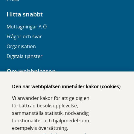
Hitta snabbt
Mottagningar A-Ö
Frågor och svar
Organisation
Digitala tjänster
Om webbplatsen
Om karolinska.se
Den här webbplatsen innehåller kakor (cookies)
Navigation och hittbarhet
Vi använder kakor för att ge dig en
Tillgänglighet
förbättrad besöksupplevelse,
sammanställa statistik, nödvändig
Om cookies
funktionalitet och hjälpmedel som
exempelvis översättning.
Följ oss i sociala medier