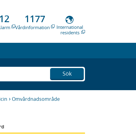
12
1177
International
Alarm
Vårdinformation
residents
Sök
cin
Omvårdnadsområde
rd