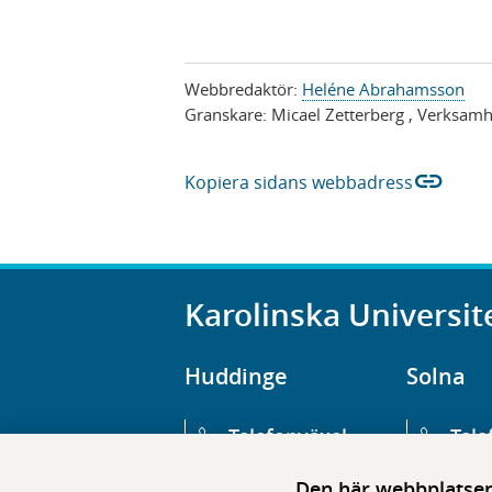
Webbredaktör:
Heléne Abrahamsson
Granskare:
Micael Zetterberg
, Verksamh
link
Kopiera sidans webbadress
Karolinska Universit
Huddinge
Solna
Telefonväxel
Tele
08-123 800 00
08-1
Den här webbplatsen 