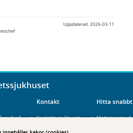
Uppdaterad:
2026-03-11
etschef
etssjukhuset
Kontakt
Hitta snabbt
fonväxel
Kontakta sjukhuset
Mottagningar A
23 700 00
Hitta hit
Frågor och svar
innehåller kakor (cookies)