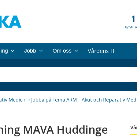
1
SOS 
Vårdens IT
ning
Jobb
Om oss
tiv Medicin
Jobba på Tema ARM – Akut och Reparativ Medi
ning MAVA Huddinge
Vå