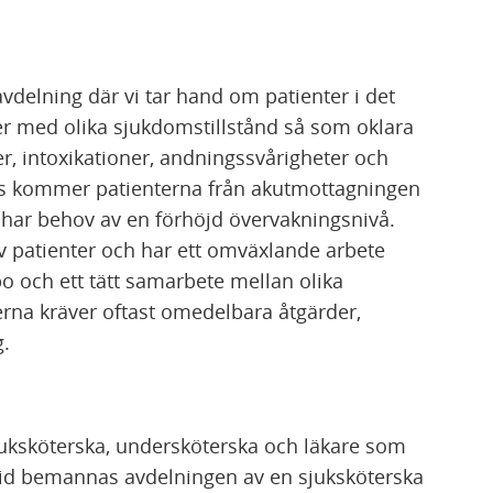
delning där vi tar hand om patienter i det
ter med olika sjukdomstillstånd så som oklara
er, intoxikationer, andningssvårigheter och
 oss kommer patienterna från akutmottagningen
 har behov av en förhöjd övervakningsnivå.
av patienter och har ett omväxlande arbete
 och ett tätt samarbete mellan olika
rna kräver oftast omedelbara åtgärder,
ng.
juksköterska, undersköterska och läkare som
etid bemannas avdelningen av en sjuksköterska