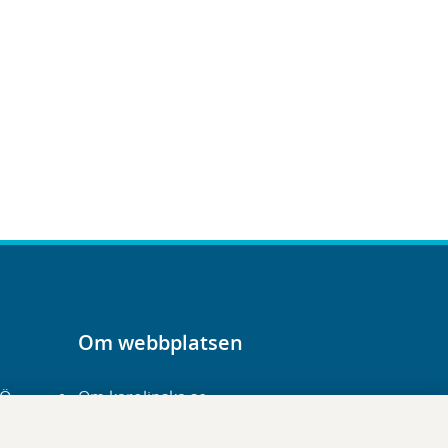
Om webbplatsen
-Ö
Om karolinska.se
Navigation och