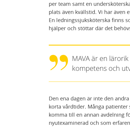
per team samt en undersköterska 
plats även kvällstid. Vi har äve
En ledningssjuksköterska finns so
hjälper och stöttar där det behö
MAVA är en lärorik
kompetens och utvec
Den ena dagen är inte den andra l
korta vårdtider. Många patienter 
komma till en annan avdelning f
nyutexaminerad och som erfaren