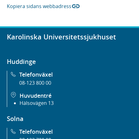
link
Kopiera sidans webbadress
Karolinska Universitetssjukhuset
Huddinge
Telefonväxel
08-123 800 00
Huvudentré
Hälsovägen 13
Solna
Telefonväxel