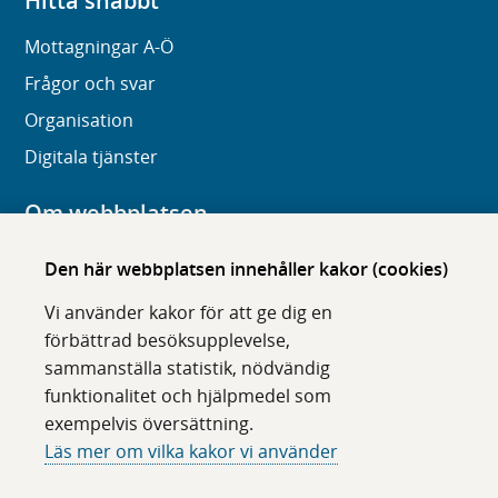
Hitta snabbt
Mottagningar A-Ö
Frågor och svar
Organisation
Digitala tjänster
Om webbplatsen
Om karolinska.se
Den här webbplatsen innehåller kakor (cookies)
Navigation och hittbarhet
Vi använder kakor för att ge dig en
Tillgänglighet
förbättrad besöksupplevelse,
sammanställa statistik, nödvändig
Om cookies
funktionalitet och hjälpmedel som
exempelvis översättning.
Följ oss i sociala medier
Läs mer om vilka kakor vi använder
F
F
F
F