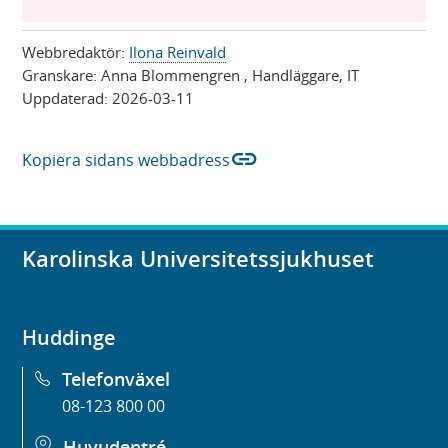
Webbredaktör:
Ilona Reinvald
Granskare:
Anna Blommengren
, Handläggare, IT
Uppdaterad:
2026-03-11
link
Kopiera sidans webbadress
Karolinska Universitetssjukhuset
Huddinge
Telefonväxel
08-123 800 00
Huvudentré