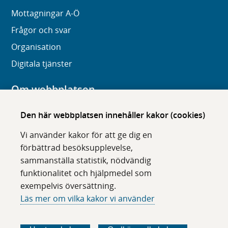
Mottagningar A-Ö
Frågor och svar
Organisation
Digitala tjänster
Om webbplatsen
Om karolinska.se
Den här webbplatsen innehåller kakor (cookies)
Navigation och hittbarhet
Vi använder kakor för att ge dig en
Tillgänglighet
förbättrad besöksupplevelse,
sammanställa statistik, nödvändig
Om cookies
funktionalitet och hjälpmedel som
exempelvis översättning.
Följ oss i sociala medier
Läs mer om vilka kakor vi använder
F
F
F
F
ö
ö
ö
ö