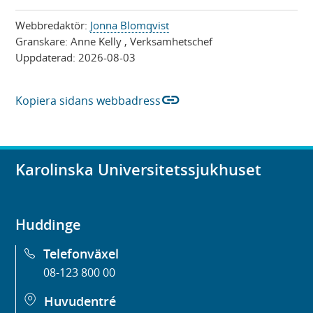
Webbredaktör:
Jonna Blomqvist
Granskare:
Anne Kelly
, Verksamhetschef
Uppdaterad:
2026-08-03
link
Kopiera sidans webbadress
Karolinska Universitetssjukhuset
Huddinge
Telefonväxel
08-123 800 00
Huvudentré