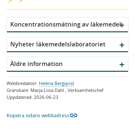
V
Koncentrationsmätning av läkemedel
i
s
V
Nyheter läkemedelslaboratoriet
a
i
s
V
Äldre information
a
i
s
Webbredaktör:
Helena Bergqvist
a
Granskare:
Marja-Liisa Dahl
, Verksamhetschef
Uppdaterad:
2026-06-23
link
Kopiera sidans webbadress