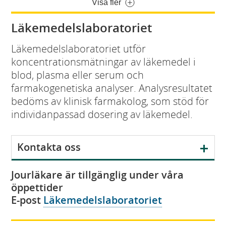
Visa fler
Läkemedelslaboratoriet
Läkemedelslaboratoriet utför
koncentrationsmätningar av läkemedel i
blod, plasma eller serum och
farmakogenetiska analyser. Analysresultatet
bedöms av klinisk farmakolog, som stöd för
individanpassad dosering av läkemedel.
V
Kontakta oss
i
s
Jourläkare är tillgänglig under våra
a
öppettider
E-post
Läkemedelslaboratoriet