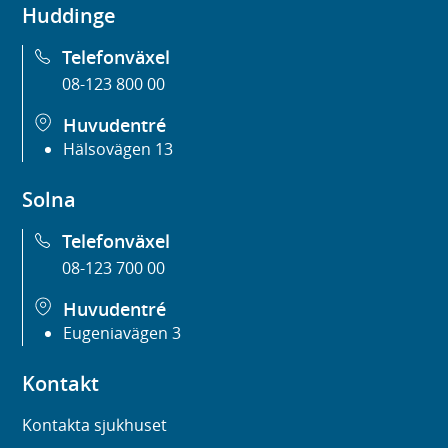
Huddinge
r
t
e
)
e
r
Telefonväxel
r
)
08-123 800 00
)
Huvudentré
Hälsovägen 13
Solna
Telefonväxel
08-123 700 00
Huvudentré
Eugeniavägen 3
Kontakt
Kontakta sjukhuset