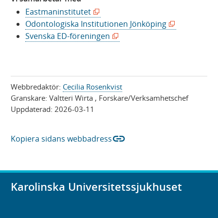
(
Eastmaninstitutet
ö
(
Odontologiska Institutionen Jönköping
p
(
ö
Svenska ED-föreningen
p
ö
p
n
p
p
a
p
n
s
n
a
Webbredaktör:
Cecilia Rosenkvist
i
a
s
Granskare:
Valtteri Wirta
, Forskare/Verksamhetschef
n
s
i
Uppdaterad:
2026-03-11
y
i
n
t
n
y
link
Kopiera sidans webbadress
t
y
t
f
t
t
ö
t
f
n
f
ö
Karolinska Universitetssjukhuset
s
ö
n
t
n
s
e
s
t