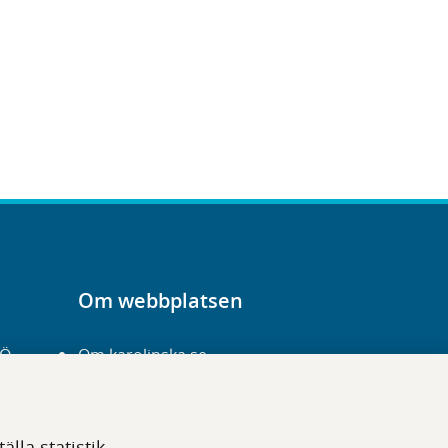
Om webbplatsen
-Ö
Om karolinska.se
Navigation och
hittbarhet
lla statistik,