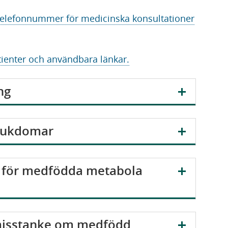
telefonnummer för medicinska konsultationer
tienter och användbara länkar.
ng
jukdomar
m för medfödda metabola
 misstanke om medfödd