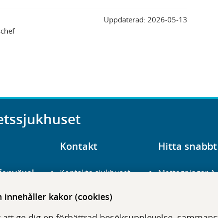
Uppdaterad:
2026-05-13
chef
etssjukhuset
Kontakt
Hitta snabbt
fonväxel
Kontakta sjukhuset
Mottagningar A
23 700 00
Hitta hit
Frågor och svar
innehåller kakor (cookies)
För vårdgivare
Organisation
udentré
 att ge dig en förbättrad besöksupplevelse, sammanstä