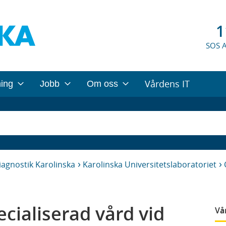
1
SOS 
Vårdens IT
ning
Jobb
Om oss
iagnostik Karolinska
Karolinska Universitetslaboratoriet
cialiserad vård vid
Vå