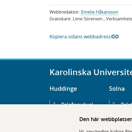
s
Webbredaktör:
Emelie Håkansson
a
Granskare:
Lene Sörensen
, Verksamhets
link
Kopiera sidans webbadress
Karolinska Universit
Huddinge
Solna
Telefonväxel
Tele
08-123 800 00
08-1
Den här webbplatsen 
Huvudentré
Huv
Vi använder kakor för