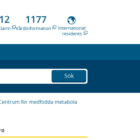
12
1177
International
Alarm
Vårdinformation
residents
Sök
Centrum för medfödda metabola
rd