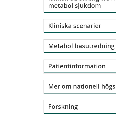
i
metabol sjukdom
s
a
V
Kliniska scenarier
i
s
V
Metabol basutredning
a
i
s
V
Patientinformation
a
i
s
V
Mer om nationell högs
a
i
s
V
Forskning
a
i