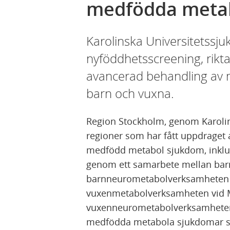
medfödda meta
Karolinska Universitetssju
nyföddhetsscreening, rikt
avancerad behandling av
barn och vuxna.
Region Stockholm, genom Karolin
regioner som har fått uppdraget a
medfödd metabol sjukdom, inklu
genom ett samarbete mellan ba
barnneurometabolverksamheten v
vuxenmetabolverksamheten vid M
vuxenneurometabolverksamheten 
medfödda metabola sjukdomar s