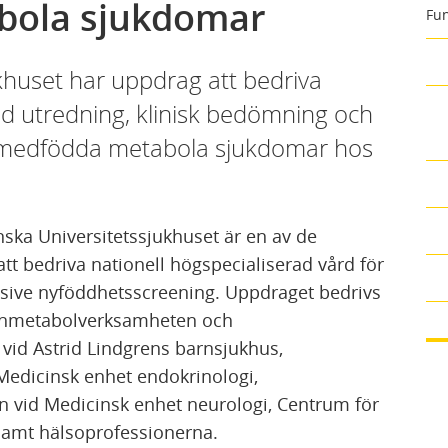
bola sjukdomar
Fun
khuset har uppdrag att bedriva
ad utredning, klinisk bedömning och
 medfödda metabola sjukdomar hos
ska Universitetssjukhuset är en av de
tt bedriva nationell högspecialiserad vård för
sive nyföddhetsscreening. Uppdraget bedrivs
rnmetabolverksamheten och
id Astrid Lindgrens barnsjukhus,
edicinsk enhet endokrinologi,
vid Medicinsk enhet neurologi, Centrum för
amt hälsoprofessionerna.