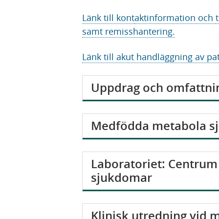
Länk till kont
aktinformation och
samt remisshantering.
Länk till akut handläggning av pa
V
Uppdrag och omfattni
i
s
V
Medfödda metabola s
a
i
s
V
Laboratoriet: Centru
a
i
sjukdomar
s
a
V
Klinisk utredning vid