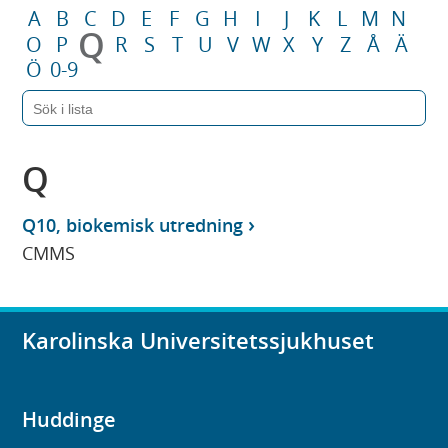
A
B
C
D
E
F
G
H
I
J
K
L
M
N
Q
O
P
R
S
T
U
V
W
X
Y
Z
Å
Ä
Ö
0-9
Q
Q10, biokemisk utredning
CMMS
Karolinska Universitetssjukhuset
Huddinge