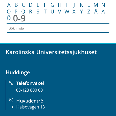
A
B
C
D
E
F
G
H
I
J
K
L
M
N
O
P
Q
R
S
T
U
V
W
X
Y
Z
Å
Ä
0-9
Ö
Karolinska Universitetssjukhuset
Huddinge
Telefonväxel
08-123 800 00
Huvudentré
Hälsovägen 13