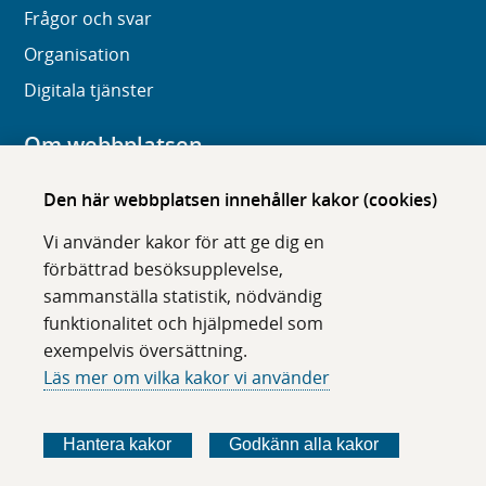
Frågor och svar
Organisation
Digitala tjänster
Om webbplatsen
Om karolinska.se
Den här webbplatsen innehåller kakor (cookies)
Navigation och hittbarhet
Vi använder kakor för att ge dig en
Tillgänglighet
förbättrad besöksupplevelse,
sammanställa statistik, nödvändig
Om cookies
funktionalitet och hjälpmedel som
exempelvis översättning.
Följ oss i sociala medier
Läs mer om vilka kakor vi använder
F
F
F
F
ö
ö
ö
ö
Hantera kakor
Godkänn alla kakor
l
l
l
l
j
j
j
j